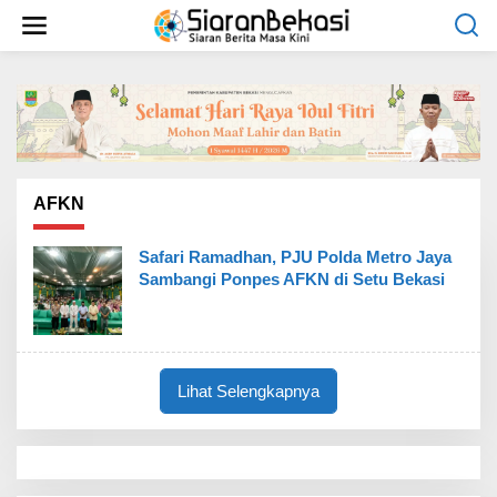
L
e
w
a
t
i
k
e
k
o
AFKN
n
t
Safari Ramadhan, PJU Polda Metro Jaya
e
Sambangi Ponpes AFKN di Setu Bekasi
n
Lihat Selengkapnya