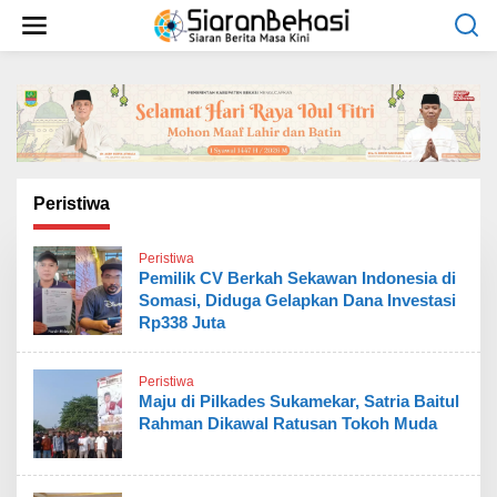
L
e
w
a
t
i
k
e
k
o
Peristiwa
n
t
Peristiwa
e
Pemilik CV Berkah Sekawan Indonesia di
n
Somasi, Diduga Gelapkan Dana Investasi
Rp338 Juta
Peristiwa
Maju di Pilkades Sukamekar, Satria Baitul
Rahman Dikawal Ratusan Tokoh Muda