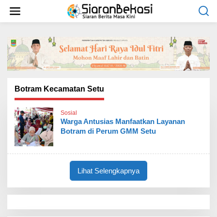
L
e
w
a
t
i
k
e
k
o
Botram Kecamatan Setu
n
t
Sosial
e
Warga Antusias Manfaatkan Layanan
n
Botram di Perum GMM Setu
Lihat Selengkapnya