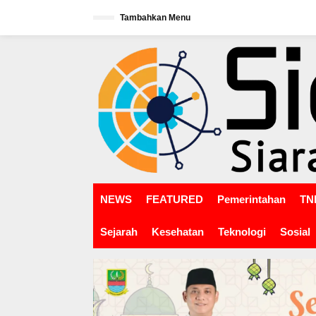
L
Tambahkan Menu
e
w
tutup
a
t
i
k
e
k
o
n
t
e
n
NEWS
FEATURED
Pemerintahan
TNI
Sejarah
Kesehatan
Teknologi
Sosial