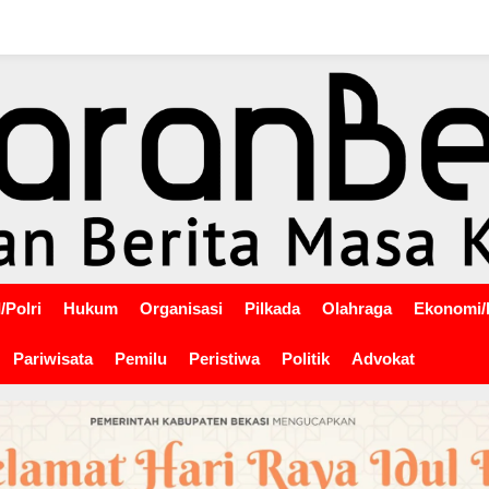
/Polri
Hukum
Organisasi
Pilkada
Olahraga
Ekonomi/
Pariwisata
Pemilu
Peristiwa
Politik
Advokat