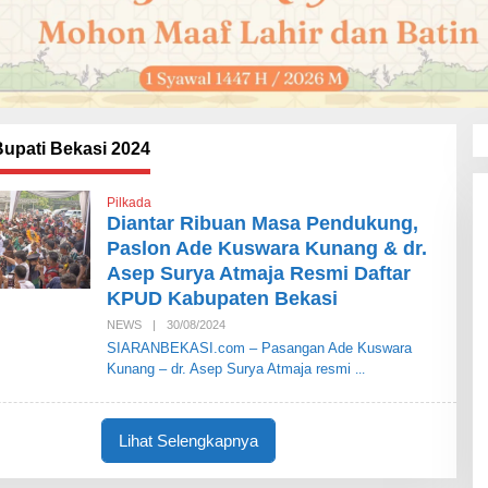
upati Bekasi 2024
Pilkada
Diantar Ribuan Masa Pendukung,
Paslon Ade Kuswara Kunang & dr.
Asep Surya Atmaja Resmi Daftar
KPUD Kabupaten Bekasi
NEWS
|
30/08/2024
O
L
SIARANBEKASI.com – Pasangan Ade Kuswara
E
Kunang – dr. Asep Surya Atmaja resmi
H
S
I
A
R
Lihat Selengkapnya
A
N
B