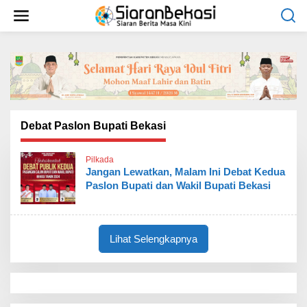
L
e
w
a
t
i
k
e
k
o
Debat Paslon Bupati Bekasi
n
t
Pilkada
e
Jangan Lewatkan, Malam Ini Debat Kedua
n
Paslon Bupati dan Wakil Bupati Bekasi
Lihat Selengkapnya