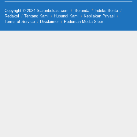
Copyright © 2024 Siaranbekasi.com
Beranda
Indeks Berita
Redaksi
Tentang Kami
Hubungi Kami
Kebijakan Privasi
Terms of Service
Disclaimer
Pedoman Media Siber