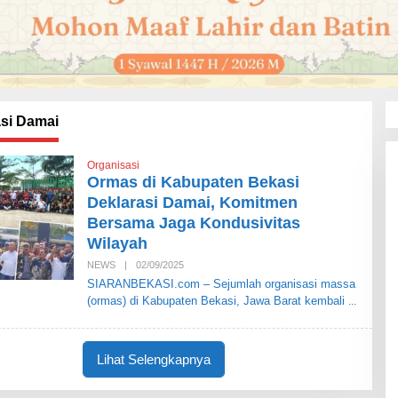
si Damai
Organisasi
Ormas di Kabupaten Bekasi
Deklarasi Damai, Komitmen
Bersama Jaga Kondusivitas
Wilayah
NEWS
|
02/09/2025
O
L
SIARANBEKASI.com – Sejumlah organisasi massa
E
(ormas) di Kabupaten Bekasi, Jawa Barat kembali
H
S
I
A
R
Lihat Selengkapnya
A
N
B