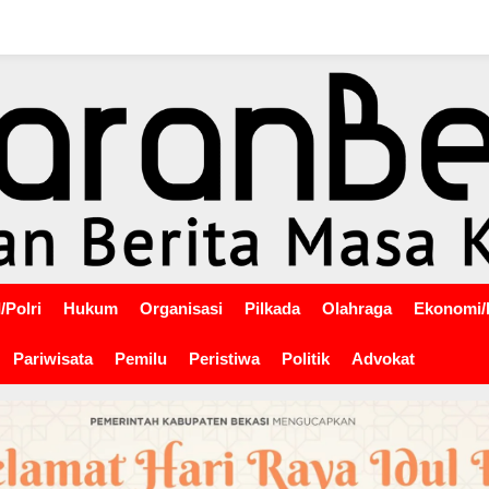
/Polri
Hukum
Organisasi
Pilkada
Olahraga
Ekonomi/
Pariwisata
Pemilu
Peristiwa
Politik
Advokat