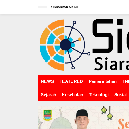
L
Tambahkan Menu
e
w
tutup
a
t
i
k
e
k
o
n
t
e
n
NEWS
FEATURED
Pemerintahan
TNI
Sejarah
Kesehatan
Teknologi
Sosial