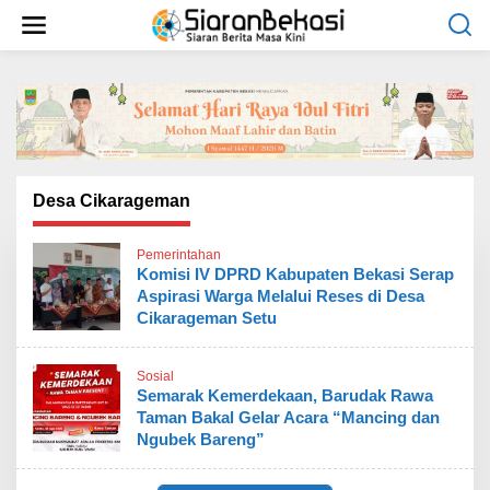
L
e
w
a
t
i
k
e
k
o
Desa Cikarageman
n
t
Pemerintahan
e
Komisi IV DPRD Kabupaten Bekasi Serap
n
Aspirasi Warga Melalui Reses di Desa
Cikarageman Setu
Sosial
Semarak Kemerdekaan, Barudak Rawa
Taman Bakal Gelar Acara “Mancing dan
Ngubek Bareng”