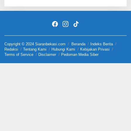
Copyright © 2024 Siaranbekasi.com
Beranda
Indeks Berita
Redaksi
Tentang Kami
Hubungi Kami
Kebijakan Privasi
Terms of Service
Disclaimer
Pedoman Media Siber