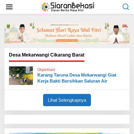
L
e
w
a
t
i
k
e
k
o
Desa Mekarwangi Cikarang Barat
n
t
Organisasi
e
Karang Taruna Desa Mekarwangi Giat
n
Kerja Bakti Bersihkan Saluran Air
Lihat Selengkapnya