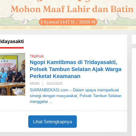
idayasakti
TNI/Polri
Ngopi Kamtibmas di Tridayasakti,
Polsek Tambun Selatan Ajak Warga
Perketat Keamanan
NEWS
|
16/11/2025
O
L
SIARANBEKASI.com – Dalam upaya memperkuat
E
sinergi dengan masyarakat, Polsek Tambun Selatan
H
S
menggelar
I
A
R
A
Lihat Selengkapnya
N
B
E
K