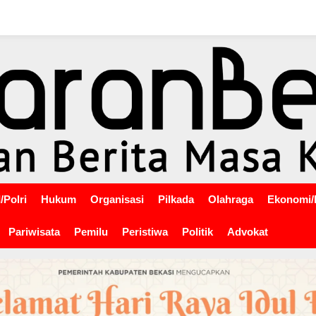
/Polri
Hukum
Organisasi
Pilkada
Olahraga
Ekonomi/
Pariwisata
Pemilu
Peristiwa
Politik
Advokat