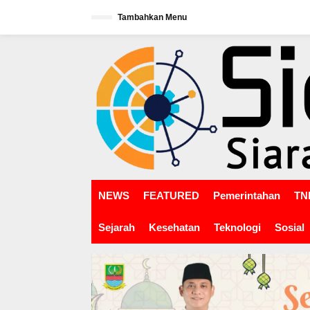
L
Tambahkan Menu
e
w
tutup
a
t
i
k
e
k
o
n
t
e
n
NEWS
FEATURED
Pemerintahan
TNI
Sejarah
Kesehatan
Teknologi
Sosial