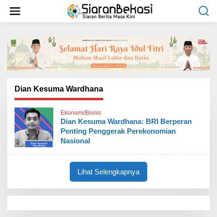
L
e
w
a
t
i
k
e
k
o
Dian Kesuma Wardhana
n
t
Ekonomi/Bisnis
e
Dian Kesuma Wardhana: BRI Berperan
n
Penting Penggerak Perekonomian
Nasional
Lihat Selengkapnya