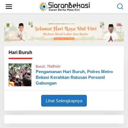
L
e
w
a
t
i
k
e
k
o
Hari Buruh
n
t
Buruh
,
TNI/Polri
e
Pengamanan Hari Buruh, Polres Metro
n
Bekasi Kerahkan Ratusan Personil
Gabungan
Lihat Selengkapnya