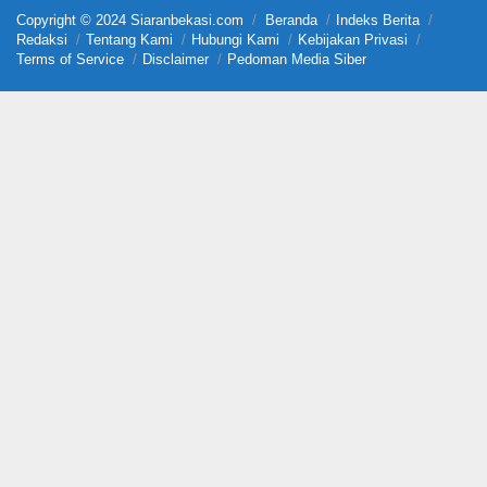
Copyright © 2024 Siaranbekasi.com
Beranda
Indeks Berita
Redaksi
Tentang Kami
Hubungi Kami
Kebijakan Privasi
Terms of Service
Disclaimer
Pedoman Media Siber