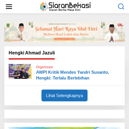
L
e
w
a
t
i
k
e
k
o
Hengki Ahmad Jazuli
n
t
Organisasi
e
AWPI Kritik Mendes Yandri Susanto,
n
Hengki: Terlalu Berlebihan
Lihat Selengkapnya