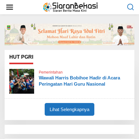
L
e
w
a
t
i
k
e
k
o
HUT PGRI
n
t
Pemerintahan
e
Wawali Harris Bobihoe Hadir di Acara
n
Peringatan Hari Guru Nasional
Lihat Selengkapnya