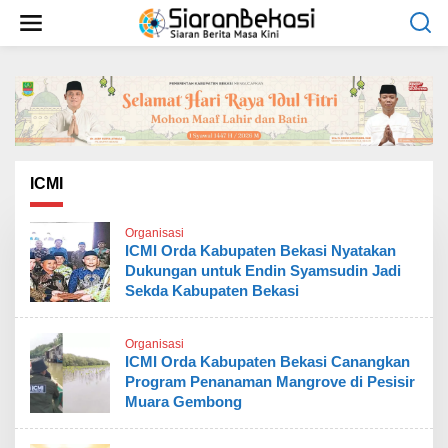
L
e
w
a
t
i
k
e
k
o
ICMI
n
t
Organisasi
e
ICMI Orda Kabupaten Bekasi Nyatakan
n
Dukungan untuk Endin Syamsudin Jadi
Sekda Kabupaten Bekasi
Organisasi
ICMI Orda Kabupaten Bekasi Canangkan
Program Penanaman Mangrove di Pesisir
Muara Gembong