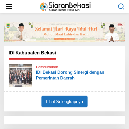
L
e
w
a
t
i
k
e
k
o
IDI Kabupaten Bekasi
n
t
Pemerintahan
e
IDI Bekasi Dorong Sinergi dengan
n
Pemerintah Daerah
Lihat Selengkapnya