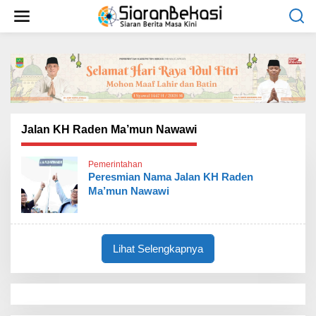
L
e
w
a
t
i
k
e
k
o
Jalan KH Raden Ma’mun Nawawi
n
t
Pemerintahan
e
Peresmian Nama Jalan KH Raden
n
Ma’mun Nawawi
Lihat Selengkapnya