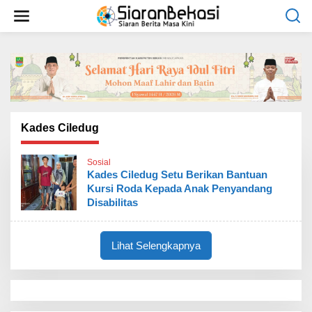
L
e
w
a
t
i
k
e
k
o
Kades Ciledug
n
t
Sosial
e
Kades Ciledug Setu Berikan Bantuan
n
Kursi Roda Kepada Anak Penyandang
Disabilitas
Lihat Selengkapnya