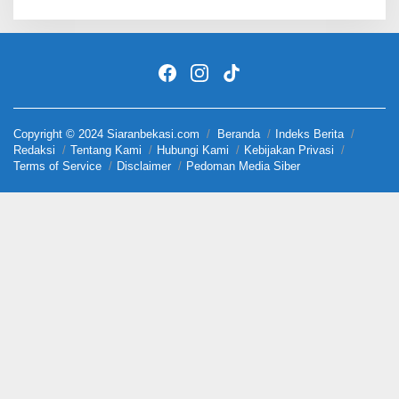
Copyright © 2024 Siaranbekasi.com
Beranda
Indeks Berita
Redaksi
Tentang Kami
Hubungi Kami
Kebijakan Privasi
Terms of Service
Disclaimer
Pedoman Media Siber