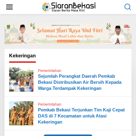
L
e
w
a
t
i
k
e
k
o
Kekeringan
n
t
Pemerintahan
e
Sejumlah Perangkat Daerah Pemkab
n
Bekasi Distribusikan Air Bersih Kepada
Warga Terdampak Kekeringan
Pemerintahan
Pemkab Bekasi Terjunkan Tim Kaji Cepat
DAS di 7 Kecamatan untuk Atasi
Kekeringan