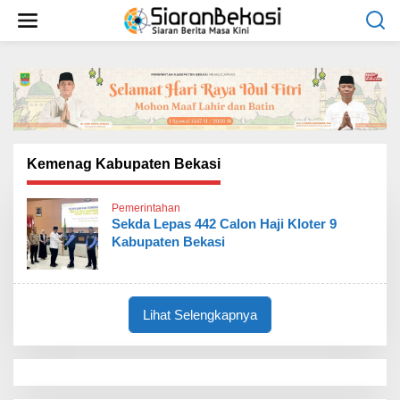
L
e
w
a
t
i
k
e
k
o
Kemenag Kabupaten Bekasi
n
t
Pemerintahan
e
Sekda Lepas 442 Calon Haji Kloter 9
n
Kabupaten Bekasi
Lihat Selengkapnya