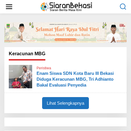
L
e
w
a
t
i
k
e
k
o
Keracunan MBG
n
t
Peristiwa
e
Enam Siswa SDN Kota Baru III Bekasi
n
Diduga Keracunan MBG, Tri Adhianto
Bakal Evaluasi Penyedia
Lihat Selengkapnya