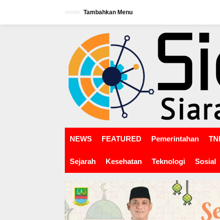
L
Tambahkan Menu
e
w
tutup
a
t
i
k
e
k
o
n
t
e
n
NEWS
FEATURED
Pemerintahan
TNI
Sejarah
Kesehatan
Teknologi
Sosial