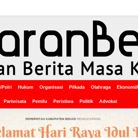
/Polri
Hukum
Organisasi
Pilkada
Olahraga
Ekonomi/
Pariwisata
Pemilu
Peristiwa
Politik
Advokat