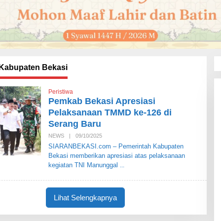
Kabupaten Bekasi
Peristiwa
Pemkab Bekasi Apresiasi
Pelaksanaan TMMD ke-126 di
Serang Baru
NEWS
|
09/10/2025
O
L
SIARANBEKASI.com – Pemerintah Kabupaten
E
Bekasi memberikan apresiasi atas pelaksanaan
H
S
kegiatan TNI Manunggal
I
A
R
A
Lihat Selengkapnya
N
B
E
K