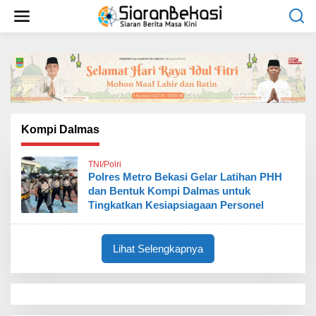
L
e
w
a
t
i
k
e
k
o
Kompi Dalmas
n
t
TNI/Polri
e
Polres Metro Bekasi Gelar Latihan PHH
n
dan Bentuk Kompi Dalmas untuk
Tingkatkan Kesiapsiagaan Personel
Lihat Selengkapnya