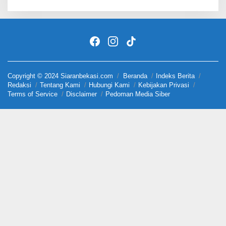
Copyright © 2024 Siaranbekasi.com
Beranda
Indeks Berita
Redaksi
Tentang Kami
Hubungi Kami
Kebijakan Privasi
Terms of Service
Disclaimer
Pedoman Media Siber