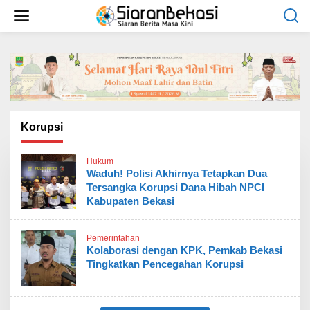
L
e
w
a
t
i
k
e
k
o
Korupsi
n
t
Hukum
e
Waduh! Polisi Akhirnya Tetapkan Dua
n
Tersangka Korupsi Dana Hibah NPCI
Kabupaten Bekasi
Pemerintahan
Kolaborasi dengan KPK, Pemkab Bekasi
Tingkatkan Pencegahan Korupsi