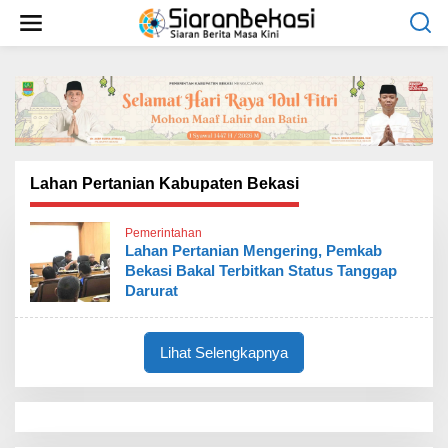
L
e
w
a
t
i
k
e
k
o
Lahan Pertanian Kabupaten Bekasi
n
t
Pemerintahan
e
Lahan Pertanian Mengering, Pemkab
n
Bekasi Bakal Terbitkan Status Tanggap
Darurat
Lihat Selengkapnya