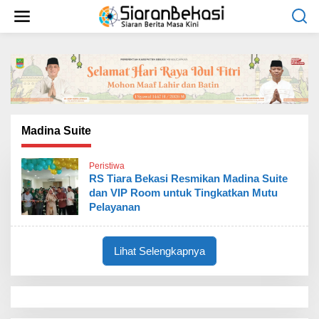
L
e
w
a
t
i
k
e
k
o
Madina Suite
n
t
Peristiwa
e
RS Tiara Bekasi Resmikan Madina Suite
n
dan VIP Room untuk Tingkatkan Mutu
Pelayanan
Lihat Selengkapnya