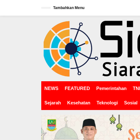
L
Tambahkan Menu
e
w
tutup
a
t
i
k
e
k
o
n
t
e
n
NEWS
FEATURED
Pemerintahan
TNI
Sejarah
Kesehatan
Teknologi
Sosial