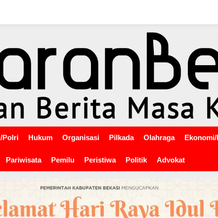
/Polri
Hukum
Organisasi
Pilkada
Olahraga
Ekonomi/
Pariwisata
Pemilu
Peristiwa
Politik
Advokat