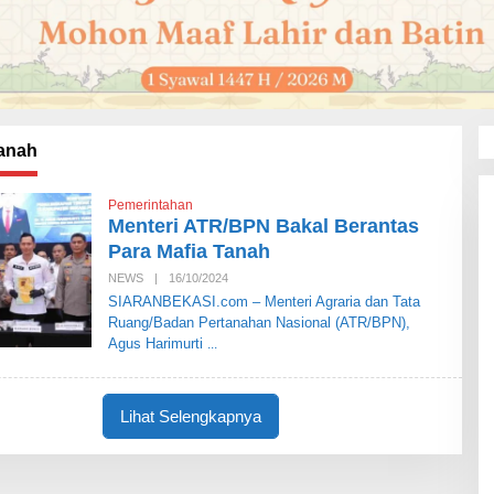
Tanah
Pemerintahan
Menteri ATR/BPN Bakal Berantas
Para Mafia Tanah
NEWS
|
16/10/2024
O
L
SIARANBEKASI.com – Menteri Agraria dan Tata
E
Ruang/Badan Pertanahan Nasional (ATR/BPN),
H
S
Agus Harimurti
I
A
R
A
Lihat Selengkapnya
N
B
E
K
A