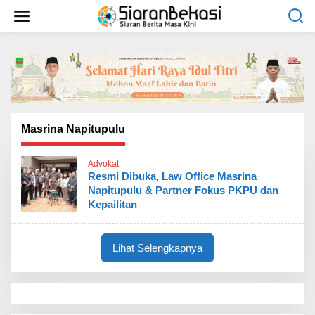
L
e
w
a
t
i
k
e
k
o
Masrina Napitupulu
n
t
Advokat
e
Resmi Dibuka, Law Office Masrina
n
Napitupulu & Partner Fokus PKPU dan
Kepailitan
Lihat Selengkapnya