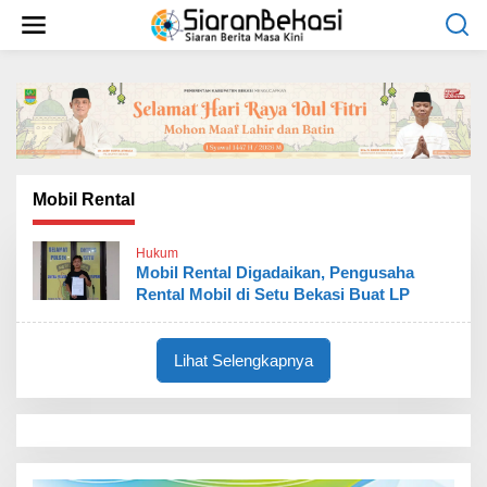
L
e
w
a
t
i
k
e
k
o
Mobil Rental
n
t
Hukum
e
Mobil Rental Digadaikan, Pengusaha
n
Rental Mobil di Setu Bekasi Buat LP
Lihat Selengkapnya