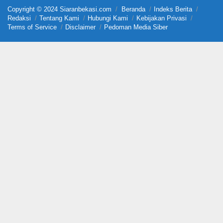
Copyright © 2024 Siaranbekasi.com
Beranda
Indeks Berita
Redaksi
Tentang Kami
Hubungi Kami
Kebijakan Privasi
Terms of Service
Disclaimer
Pedoman Media Siber