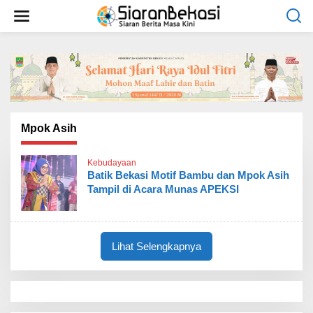
L
e
w
a
t
i
k
e
k
o
Mpok Asih
n
t
Kebudayaan
e
Batik Bekasi Motif Bambu dan Mpok Asih
n
Tampil di Acara Munas APEKSI
Lihat Selengkapnya