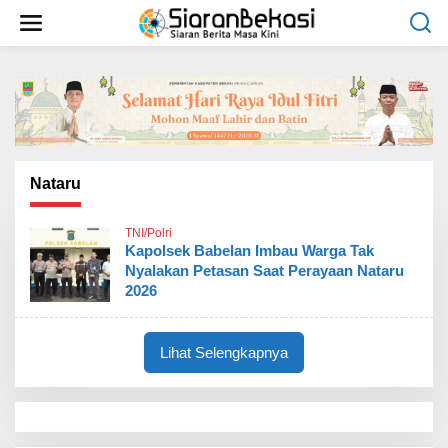
L
e
w
a
t
i
k
e
k
o
Nataru
n
t
TNI/Polri
e
Kapolsek Babelan Imbau Warga Tak
n
Nyalakan Petasan Saat Perayaan Nataru
2026
Lihat Selengkapnya