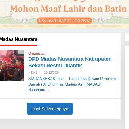
Madas Nusantara
Organisasi
DPD Madas Nusantara Kabupaten
Bekasi Resmi Dilantik
NEWS
|
29/12/2024
O
L
SIARANBEKASI.com – Pelantikan Dewan Pimpinan
E
Daerah (DPD) Ormas Madura Asli (MADAS)
H
S
Nusantara
I
A
R
A
Lihat Selengkapnya
N
B
E
K
A