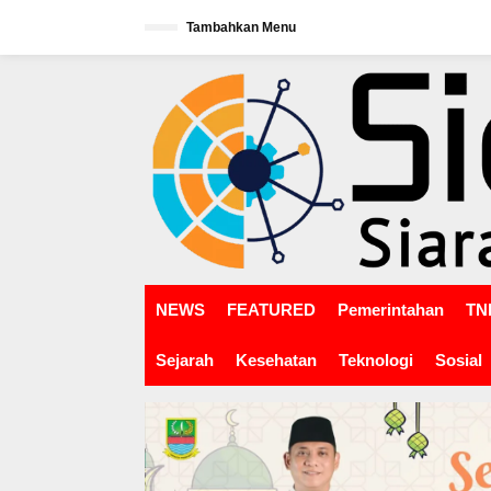
L
Tambahkan Menu
e
w
tutup
a
t
i
k
e
k
o
n
t
e
n
NEWS
FEATURED
Pemerintahan
TNI
Sejarah
Kesehatan
Teknologi
Sosial