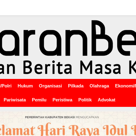
/Polri
Hukum
Organisasi
Pilkada
Olahraga
Ekonomi/
Pariwisata
Pemilu
Peristiwa
Politik
Advokat