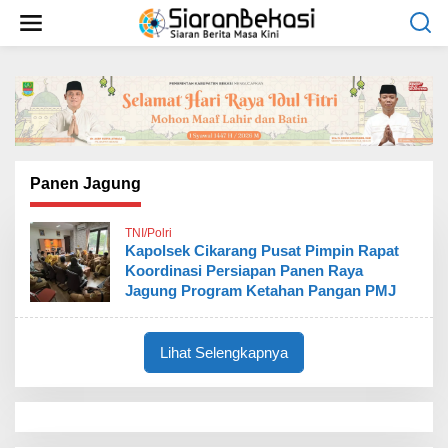
L
e
w
a
t
i
k
e
k
o
Panen Jagung
n
t
TNI/Polri
e
Kapolsek Cikarang Pusat Pimpin Rapat
n
Koordinasi Persiapan Panen Raya
Jagung Program Ketahan Pangan PMJ
Lihat Selengkapnya