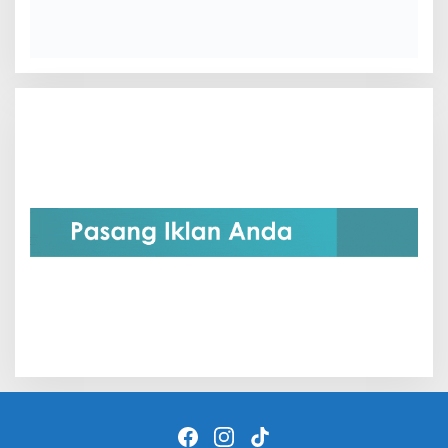
Copyright © 2024 Siaranbekasi.com
Beranda
Indeks Berita
Redaksi
Tentang Kami
Hubungi Kami
Kebijakan Privasi
Terms of Service
Disclaimer
Pedoman Media Siber