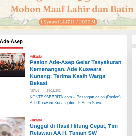
 Ade-Asep
Pilkada
Paslon Ade-Asep Gelar Tasyakuran
Kemenangan, Ade Kuswara
Kunang: Terima Kasih Warga
Bekasi
NEWS
|
29/11/2024
O
L
KONTEKSBERITA.com – Pasangan calon (Paslon)
E
Ade Kuswara Kunang dan dr. Asep Surya
H
S
I
A
Pilkada
R
A
Unggul di Hasil Hitung Cepat, Tim
N
Relawan AA H. Taman SW
B