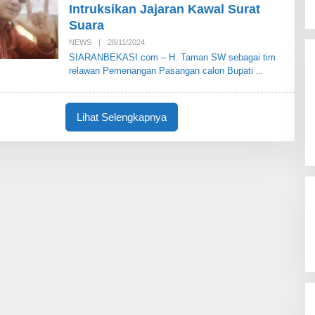
E
Intruksikan Jajaran Kawal Surat
K
Suara
A
S
NEWS
|
28/11/2024
I
O
L
SIARANBEKASI.com – H. Taman SW sebagai tim
E
relawan Pemenangan Pasangan calon Bupati
H
S
I
A
R
Lihat Selengkapnya
A
N
B
E
K
A
S
I