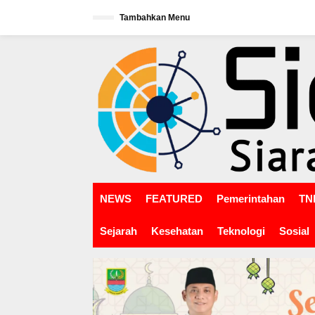
L
Tambahkan Menu
e
w
tutup
a
t
i
k
e
k
o
n
t
e
n
NEWS
FEATURED
Pemerintahan
TNI
Sejarah
Kesehatan
Teknologi
Sosial