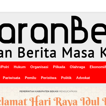
/Polri
Hukum
Organisasi
Pilkada
Olahraga
Ekonomi/
Pariwisata
Pemilu
Peristiwa
Politik
Advokat