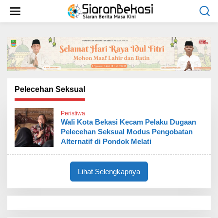
L
e
w
a
t
i
k
e
k
o
Pelecehan Seksual
n
t
Peristiwa
e
Wali Kota Bekasi Kecam Pelaku Dugaan
n
Pelecehan Seksual Modus Pengobatan
Alternatif di Pondok Melati
Lihat Selengkapnya