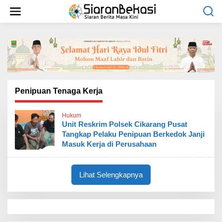
L
e
w
a
t
i
k
e
k
o
Penipuan Tenaga Kerja
n
t
Hukum
e
Unit Reskrim Polsek Cikarang Pusat
n
Tangkap Pelaku Penipuan Berkedok Janji
Masuk Kerja di Perusahaan
Lihat Selengkapnya