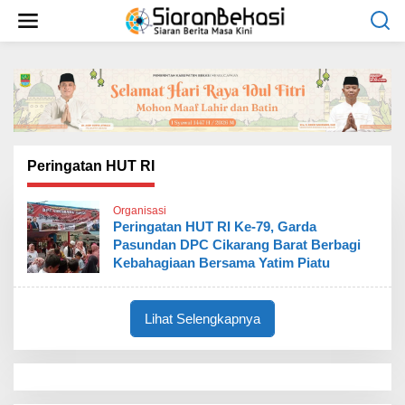
L
e
w
a
t
i
k
e
k
o
Peringatan HUT RI
n
t
Organisasi
e
Peringatan HUT RI Ke-79, Garda
n
Pasundan DPC Cikarang Barat Berbagi
Kebahagiaan Bersama Yatim Piatu
Lihat Selengkapnya