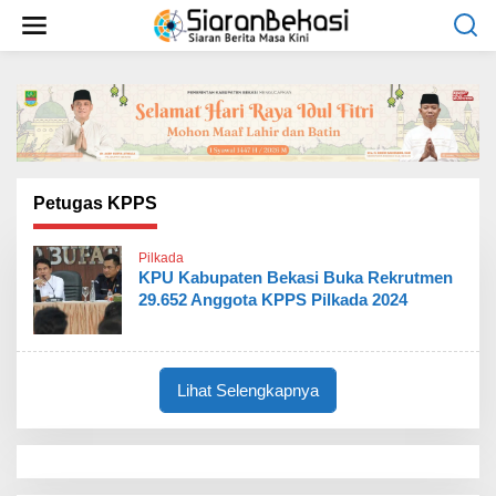
L
e
w
a
t
i
k
e
k
o
Petugas KPPS
n
t
Pilkada
e
KPU Kabupaten Bekasi Buka Rekrutmen
n
29.652 Anggota KPPS Pilkada 2024
Lihat Selengkapnya