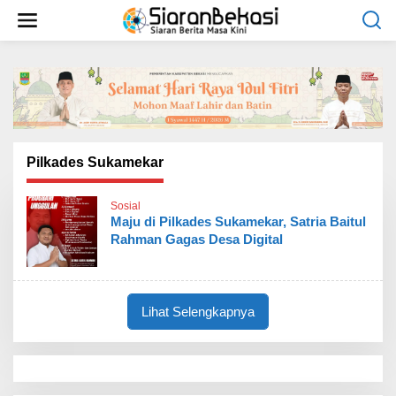
L
e
w
a
t
i
k
e
k
o
Pilkades Sukamekar
n
t
Sosial
e
Maju di Pilkades Sukamekar, Satria Baitul
n
Rahman Gagas Desa Digital
Lihat Selengkapnya