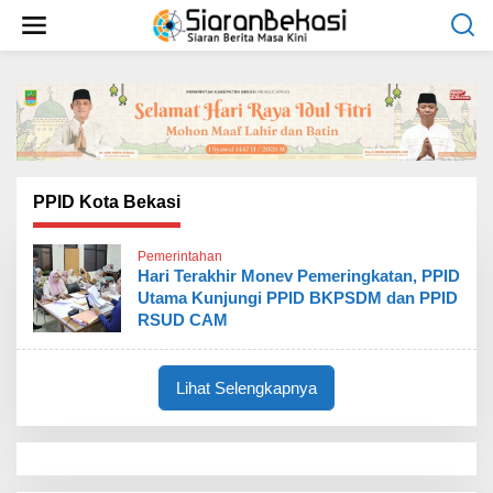
L
e
w
a
t
i
k
e
k
o
PPID Kota Bekasi
n
t
Pemerintahan
e
Hari Terakhir Monev Pemeringkatan, PPID
n
Utama Kunjungi PPID BKPSDM dan PPID
RSUD CAM
Lihat Selengkapnya