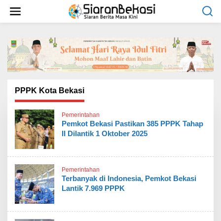
L
e
w
a
t
i
k
e
k
o
PPPK Kota Bekasi
n
t
Pemerintahan
e
Pemkot Bekasi Pastikan 385 PPPK Tahap
n
II Dilantik 1 Oktober 2025
Pemerintahan
Terbanyak di Indonesia, Pemkot Bekasi
Lantik 7.969 PPPK