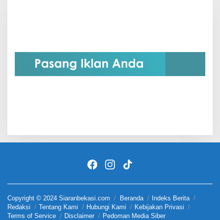
Copyright © 2024 Siaranbekasi.com
Beranda
Indeks Berita
Redaksi
Tentang Kami
Hubungi Kami
Kebijakan Privasi
Terms of Service
Disclaimer
Pedoman Media Siber