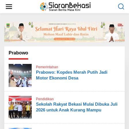
L
e
w
a
t
i
k
e
k
o
Prabowo
n
t
Pemerintahan
e
Prabowo: Kopdes Merah Putih Jadi
n
Motor Ekonomi Desa
Pendidikan
Sekolah Rakyat Bekasi Mulai Dibuka Juli
2026 untuk Anak Kurang Mampu