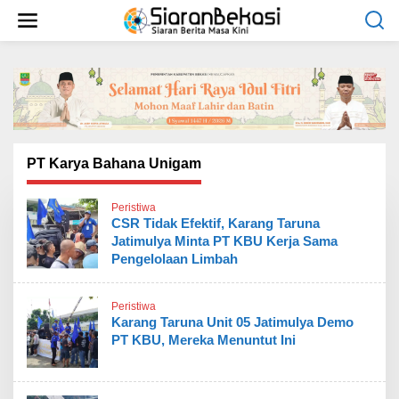
L
e
w
a
t
i
k
e
k
o
PT Karya Bahana Unigam
n
t
Peristiwa
e
CSR Tidak Efektif, Karang Taruna
n
Jatimulya Minta PT KBU Kerja Sama
Pengelolaan Limbah
Peristiwa
Karang Taruna Unit 05 Jatimulya Demo
PT KBU, Mereka Menuntut Ini