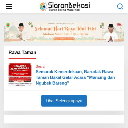
L
e
w
a
t
i
k
e
k
o
Rawa Taman
n
t
Sosial
e
Semarak Kemerdekaan, Barudak Rawa
n
Taman Bakal Gelar Acara “Mancing dan
Ngubek Bareng”
Lihat Selengkapnya