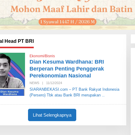
al Head PT BRI
Ekonomi/Bisnis
Dian Kesuma Wardhana: BRI
Berperan Penting Penggerak
Perekonomian Nasional
NEWS
|
11/12/2024
O
L
SIARANBEKASI.com – PT Bank Rakyat Indonesia
E
(Persero) Tbk atau Bank BRI merupakan
H
S
I
A
R
Lihat Selengkapnya
A
N
B
E
K