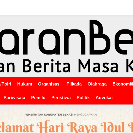
/Polri
Hukum
Organisasi
Pilkada
Olahraga
Ekonomi/
Pariwisata
Pemilu
Peristiwa
Politik
Advokat