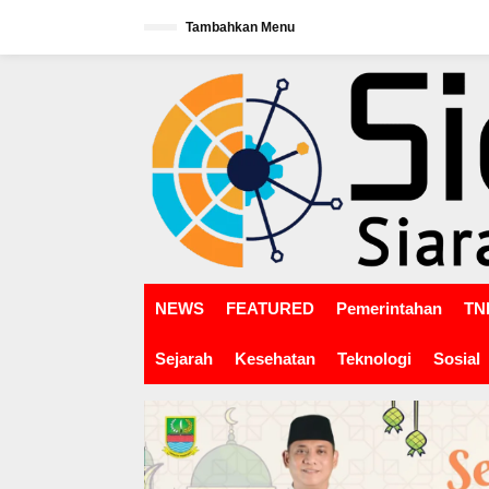
L
Tambahkan Menu
e
w
tutup
a
t
i
k
e
k
o
n
t
e
n
NEWS
FEATURED
Pemerintahan
TNI
Sejarah
Kesehatan
Teknologi
Sosial