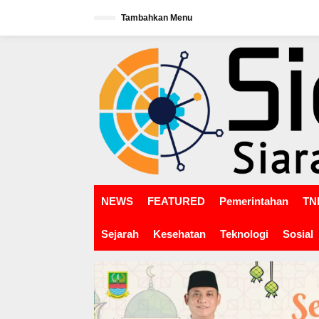
L
Tambahkan Menu
e
w
tutup
a
t
i
k
e
k
o
n
t
e
n
NEWS
FEATURED
Pemerintahan
TNI
Sejarah
Kesehatan
Teknologi
Sosial