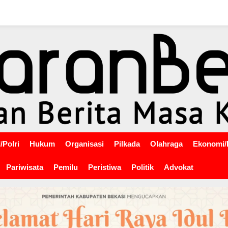
/Polri
Hukum
Organisasi
Pilkada
Olahraga
Ekonomi/
Pariwisata
Pemilu
Peristiwa
Politik
Advokat