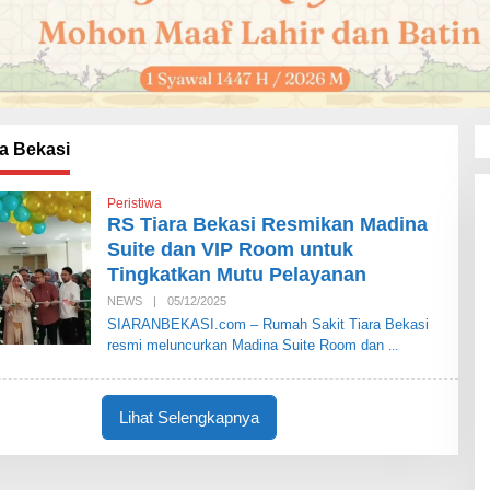
a Bekasi
Peristiwa
RS Tiara Bekasi Resmikan Madina
Suite dan VIP Room untuk
Tingkatkan Mutu Pelayanan
NEWS
|
05/12/2025
O
L
SIARANBEKASI.com – Rumah Sakit Tiara Bekasi
E
resmi meluncurkan Madina Suite Room dan
H
S
I
A
R
Lihat Selengkapnya
A
N
B
E
K