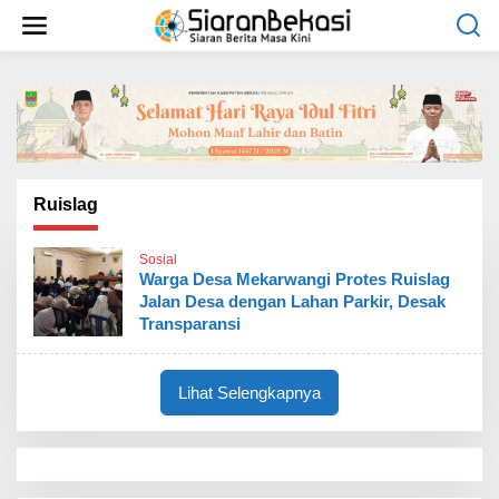
L
e
w
a
t
i
k
e
k
o
Ruislag
n
t
Sosial
e
Warga Desa Mekarwangi Protes Ruislag
n
Jalan Desa dengan Lahan Parkir, Desak
Transparansi
Lihat Selengkapnya