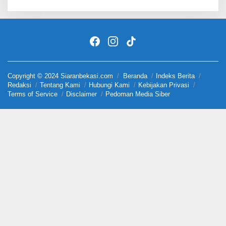
Copyright © 2024 Siaranbekasi.com
Beranda
Indeks Berita
Redaksi
Tentang Kami
Hubungi Kami
Kebijakan Privasi
Terms of Service
Disclaimer
Pedoman Media Siber