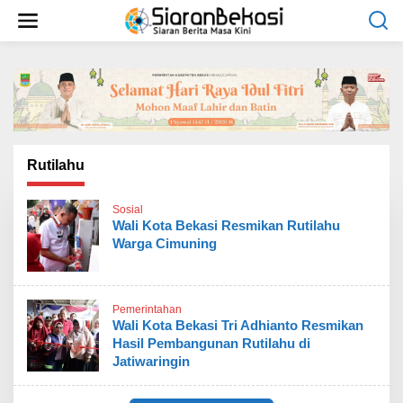
L
e
w
a
t
i
k
e
k
o
Rutilahu
n
t
Sosial
e
Wali Kota Bekasi Resmikan Rutilahu
n
Warga Cimuning
Pemerintahan
Wali Kota Bekasi Tri Adhianto Resmikan
Hasil Pembangunan Rutilahu di
Jatiwaringin