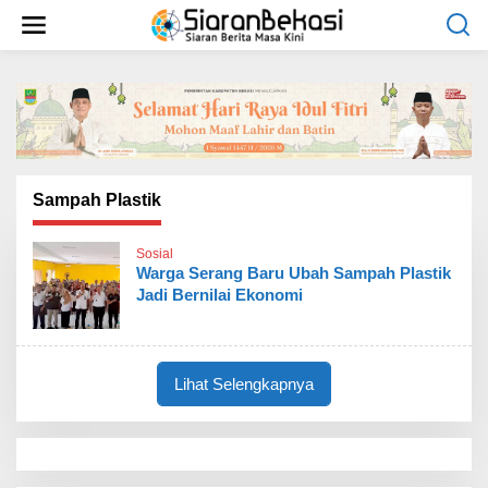
L
e
w
a
t
i
k
e
k
o
Sampah Plastik
n
t
Sosial
e
Warga Serang Baru Ubah Sampah Plastik
n
Jadi Bernilai Ekonomi
Lihat Selengkapnya