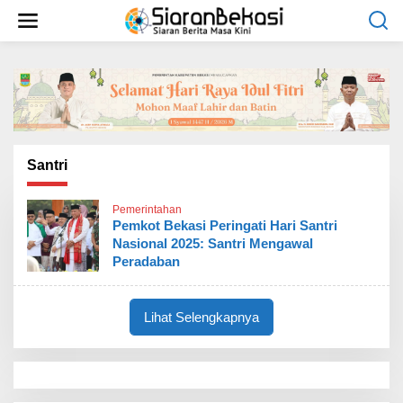
L
e
w
a
t
i
k
e
k
o
Santri
n
t
Pemerintahan
e
Pemkot Bekasi Peringati Hari Santri
n
Nasional 2025: Santri Mengawal
Peradaban
Lihat Selengkapnya