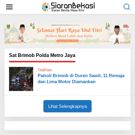
L
e
w
a
t
i
k
e
k
o
Sat Brimob Polda Metro Jaya
n
t
TNI/Polri
e
Patroli Brimob di Duren Sawit, 11 Remaja
n
dan Lima Motor Diamankan
Lihat Selengkapnya